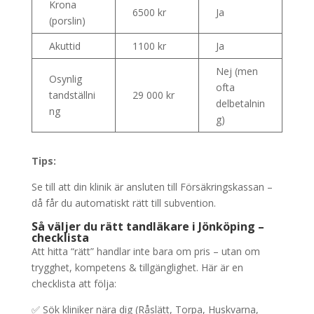
Krona
6500 kr
Ja
(porslin)
Akuttid
1100 kr
Ja
Nej (men
Osynlig
ofta
tandställni
29 000 kr
delbetalnin
ng
g)
Tips:
Se till att din klinik är ansluten till Försäkringskassan –
då får du automatiskt rätt till subvention.
Så väljer du rätt tandläkare i Jönköping –
checklista
Att hitta “rätt” handlar inte bara om pris – utan om
trygghet, kompetens & tillgänglighet. Här är en
checklista att följa:
✅ Sök kliniker nära dig (Råslätt, Torpa, Huskvarna,