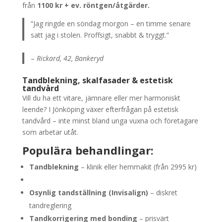
från
1100 kr + ev. röntgen/åtgärder.
”Jag ringde en söndag morgon – en timme senare
satt jag i stolen. Proffsigt, snabbt & tryggt.”
–
Rickard, 42, Bankeryd
Tandblekning, skalfasader & estetisk
tandvård
Vill du ha ett vitare, jämnare eller mer harmoniskt
leende? I Jönköping växer efterfrågan på estetisk
tandvård – inte minst bland unga vuxna och företagare
som arbetar utåt.
Populära behandlingar:
Tandblekning
– klinik eller hemmakit (från 2995 kr)
Osynlig tandställning (Invisalign)
– diskret
tandreglering
Tandkorrigering med bonding
– prisvärt