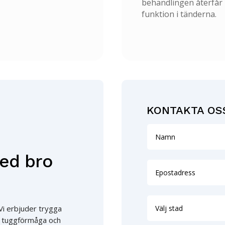
behandlingen återfår p
funktion i tänderna.
KONTAKTA OS
ed bro
Vi erbjuder trygga
in tuggförmåga och