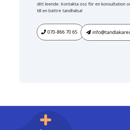
ditt leende. Kontakta oss för en konsultation oc
till en bättre tandhälsa!
070-866 70 65
info@tandlakareu