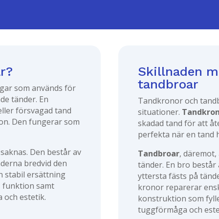
r?
Skillnaden m
tandbroar
ngar som används för
ade tänder. En
Tandkronor och tandb
eller försvagad tand
situationer.
Tandkro
tion. Den fungerar som
skadad tand för att åt
perfekta när en tand ha
 saknas. Den består av
Tandbroar
, däremot,
derna bredvid den
tänder. En bro består
 stabil ersättning
yttersta fästs på tände
s funktion samt
kronor reparerar ensk
 och estetik.
konstruktion som fyll
tuggförmåga och este